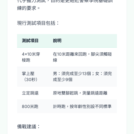
代手握力測試，目的是更貼近警察學院基礎訓
練的要求。
現行測試項目包括：
測試項目
說明
4×10米穿
在10米距離來回跑，腳尖須觸碰
梭跑
線
掌上壓
男：須完成至少13個；女：須完
（30秒）
成至少9個
立定跳遠
原地雙腳起跳，測量跳遠距離
800米跑
計時跑，按年齡性別設不同標準
備戰建議：